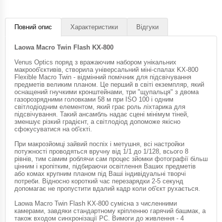
Повний опис
Характеристики
Відгуки
Laowa Macro Twin Flash KX-800
Venus Optics поряд з вражаючим набором унікальних
макрооб'єктивів, створила універсальний міні-спалах KX-800
Flexible Macro Twin - відмінний помічник для підсвічування
предметів великим планом. Це перший в світі екземпляр, який
оснащений гнучкими кронштейнами, три "щупальця" з двома
газорозрядними головками 58 м при ISO 100 і одним
світлодіодним елементом, який грає роль ліхтарика для
підсвічування. Такий ансамбль надає сцені мінімум тіней,
зменшує різкий градієнт, а світлодіод допоможе якісно
сфокусуватися на об'єкті.
При макрозйомці зайвий поспіх і метушня, всі настройки
потужності проводяться вручну від 1/1 до 1/128, всього 8
рівнів, тим самим роблячи сам процес зйомки фотографії більш
цінним і кропітким, підбираючи освітлення Ваших предметів
або комах крупним планом під Ваші індивідуальні творчі
потреби. Відносно короткий час перезарядки 2-5 секунд
допомагає не пропустити вдалий кадр коли об'єкт рухається.
Laowa Macro Twin Flash KX-800 сумісна з численними
камерами, завдяки стандартному кріпленню гарячий башмак, а
також входом синхронізації PC. Вимоги до живлення - 4