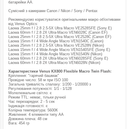
батарейки АА.
Сумісний з камерами Canon / Nikon / Sony / Pentax
Рекомендуємо користуватися оригінальними макро об'єктивами
від Venus Optics:
Laowa 25mm f / 2.8 2.5-5X Ultra Macro VE2528SFE (Sony E)
Laowa 60mm f / 2.8 2X Ultra-Macro VEN6028C (Canon EF)
Laowa 25mm f / 2.8 2.5-5X Ultra Macro VE2528C (Canon EF)
Laowa 15mm f / 4 Wide Angle Macro VEN1540C (Canon)
Laowa 25mm f / 2.8 2.5-5X Ultra Macro VE2528N (Nikon)
Laowa 15mm f / 4 Wide Angle Macro VEN1540SFE (Sony E)
Laowa 15mm f / 4 Wide Angle Macro VEN1540N (Nikon)
Laowa 60mm f / 2.8 2X Ultra-Macro VEN6028SFE (Sony E)
Laowa 60mm f / 2.8 2X Ultra-Macro VEN6028N (Nikon)
Характеристики Venus KX800 Flexible Macro Twin Flash:
Кріплення: "гарячий башмак"
Провідне число: 58 м при ISO 100
Загальна тривалість спалаху: 1/200 - 1/20000 з
Регулювання потужності: 1/1 - 1/128
Молелювальне світло: є
Режим TTL: немає, тільки ручної
Час перезарядки: 2 - 5 сек
Індикація готовності: є
Колірна температура: 5600К
Живлення: 4 елементи типу AA
Довжина плеча: 48 см
Вага: 454 гр