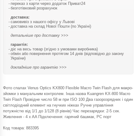
переказ з карти через додаток Приват24
безготівковий розрахунок
доставка:
самовивіз з нашого офісу у Львові
доставка на склад Нової Пошти (по Україні)
детальніше про доставку >>>
гарантія:
діє на весь товар (згідно з умовами виробника)
обмін або повернення протягом 14 днів (відповідно до закону
України)
докладніше про гарантію >>>
Фото спалах Venus Optics KX800 Flexible Macro Twin Flash для макро-
зйомки з мануальним контролем. Інша назва Kuangren KX-800 Macro
Twin Flash Провідне число 58 м при ISO 100 Два газорозрядних і один
світлодіодний елемент на гнучких ніжках Ручне управління
потужністю від 1/1 до 1/128 (8 рівнів) Час перезарядки: 2-5 сек.
Живлення - 4 x AA Підключення: гарячий башмак, PC порт
Код товара:
883395