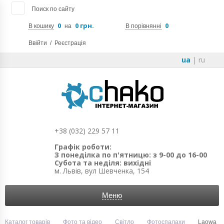
Поиск по сайту
0
0 грн.
0
В кошику
на
В порівнянні
Ввійти
/
Реєстрація
ua
|
ru
+38 (032) 229 57 11
Графік роботи:
З понеділка по п'ятницю: з 9-00 до 16-00
Субота та неділя: вихідні
м. Львів, вул Шевченка, 154
Меню
Каталог товарів
Фото та відео
Світло
Фотоспалахи
Laowa