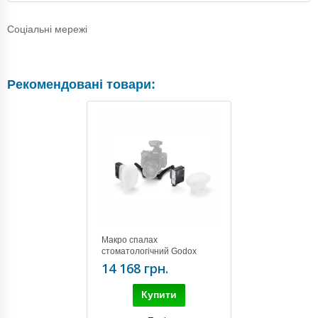
Соціальні мережі
Рекомендовані товари:
Макро спалах
cтоматологічний Godox
MF12-DK3 з тримачем
14 168 грн.
MF12-DK3
Купити