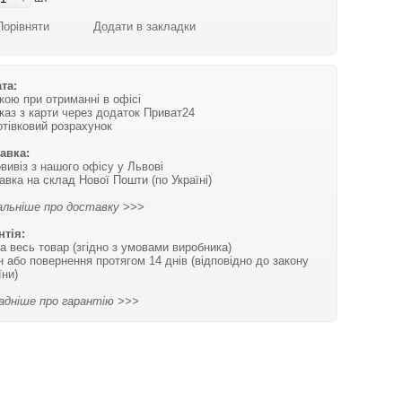
Порівняти
Додати в закладки
та:
вкою при отриманні в офісі
каз з карти через додаток Приват24
отівковий розрахунок
авка:
вивіз з нашого офісу у Львові
авка на склад Нової Пошти (по Україні)
льніше про доставку >>>
нтія:
на весь товар (згідно з умовами виробника)
н або повернення протягом 14 днів (відповідно до закону
їни)
адніше про гарантію >>>