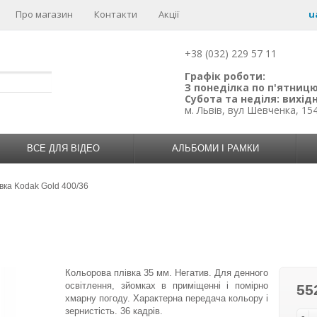
Про магазин
Контакти
Акції
u
+38 (032) 229 57 11
Графік роботи:
З понеділка по п'ятницю:
Субота та неділя: вихідн
м. Львів, вул Шевченка, 15
ВСЕ ДЛЯ ВІДЕО
АЛЬБОМИ І РАМКИ
вка Kodak Gold 400/36
Кольорова плівка 35 мм. Негатив. Для денного
освітлення, зйомках в приміщенні і помірно
55
хмарну погоду. Характерна передача кольору і
зернистість. 36 кадрів.
-