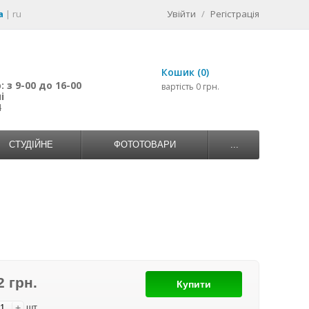
a
|
ru
Увійти
/
Регістрація
Кошик (0)
 з 9-00 до 16-00
вартість 0 грн.
і
4
СТУДІЙНЕ
ФОТОТОВАРИ
...
2 грн.
Купити
+
шт