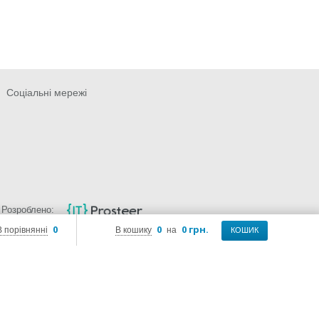
Соціальні мережі
Розроблено:
0
0
0 грн.
В порівнянні
В кошику
на
КОШИК