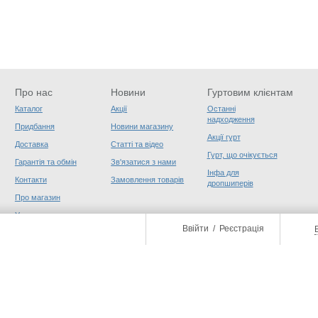
Про нас
Новини
Гуртовим клієнтам
Каталог
Акції
Останні
надходження
Придбання
Новини магазину
Акції гурт
Доставка
Статті та відео
Гурт, що очікується
Гарантія та обмін
Зв'язатися з нами
Інфа для
Контакти
Замовлення товарів
дропшиперів
Про магазин
Угода користувача
Ввійти
/
Реєстрація