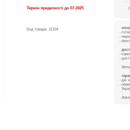
Термін придатності до 07.2025
опла
Код товара:
11104
готі
пере
безг
дост
само
дост
дета
гара
діє 
обмі
Укра
докл