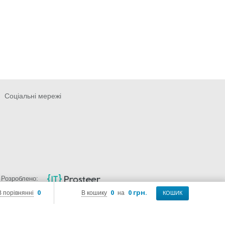
Соціальні мережі
Розроблено:
0
0
0 грн.
В порівнянні
В кошику
на
КОШИК