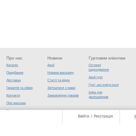
Про нас
Новини
Гуртовим клієнтам
Каталог
Акції
Останні
надходження
Придбання
Новини магазину
Акції гурт
Доставка
Статті та відео
Гурт, що очікується
Гарантія та обмін
Зв'язатися з нами
Інфа для
Контакти
Замовлення товарів
дропшиперів
Про магазин
Угода користувача
Ввійти
/
Реєстрація