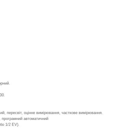
орний.
00.
ий, пересвіт, оцінне вимірювання, часткове вимірювання.
и, програмний автоматичний
бо 1/2 EV).