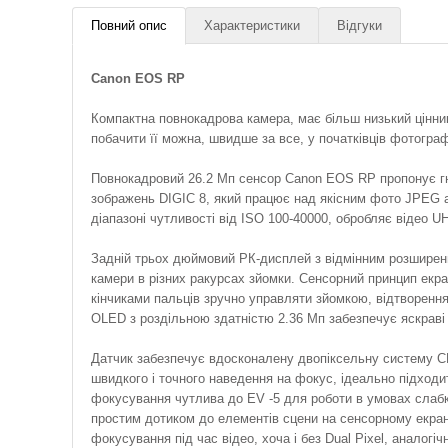
Повний опис
Характеристики
Відгуки
Canon EOS RP
Компактна повнокадрова камера, має більш низький цінни
побачити її можна, швидше за все, у початківців фотограф
Повнокадровий 26.2 Мп сенсор Canon EOS RP пропонує гн
зображень DIGIC 8, який працює над якісним фото JPEG
діапазоні чутливості від ISO 100-40000, обробляє відео U
Задній трьох дюймовий РК-дисплей з відмінним розширенн
камери в різних ракурсах зйомки. Сенсорний принцип екра
кінчиками пальців зручно управляти зйомкою, відтворенн
OLED з роздільною здатністю 2.36 Мп забезпечує яскраві і 
Датчик забезпечує вдосконалену двопіксельну систему C
швидкого і точного наведення на фокус, ідеально підходит
фокусування чутлива до EV -5 для роботи в умовах слабк
простим дотиком до елементів сцени на сенсорному екран
фокусування під час відео, хоча і без Dual Pixel, аналог