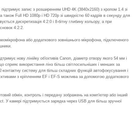
 підтримує запис з розширенням UHD 4K (3840x2160) з кропом 1.4 зі
 а також Full HD 1080p і HD 720p зі швидкістю 60 кадрів в секунду для
ується дискретизація 4:2:0 і 8-бітну глибину кольору, а при
сновок 4:2:2.
реомікрофона або додаткового зовнішнього мікрофона, підключеного
ушники.
тримує нову лінійку об'єктивів Canon, діаметр отвору якого 54 мм і
о сприяє використання лінз більш світлосильніших і менших за
12-контактну систему для більш складних функцій автофокусування і
б'єктивами з кріпленням EF і EF-S можлива за допомогою додаткового
отовий обмін, контроль і передачу зображень на комп'ютер або інший
t. У камері підтримується зарядка через USB для більш зручної