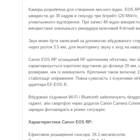
Камера розроблена для створення якісного відео, EOS RP
швидкістю до 30 кадрів в секунду при бітрейті 120 Мбіт/с,
уповільненого відтворення. При записі 4K-відео використов
використанні зовнішнього рекордера можливий 8-бітний ви
Звук може бути записаний за допомогою вбудованого сте
через роз'єм 3.5 мм, для моніторингу звуку є вхід на нав
Canon EOS RP оснащений RF кріпленням об'єктива, яке під
характеризується короткою відстанню до фланця 20 мм, щ
розмірами, ніж їх еквіваленти. Кріплення також включає 
стабілізації зображення. Повна сумісність з існуючими о
адаптера EF-EOS R.
Вбудовані з'єднання Wi-Fi і Bluetooth забезпечують бездр
гаджет, або смартфон через додаток Canon Camera Connec
зарядки фотоапарата в різних ситуаціях.
Характеристики Canon EOS RP:
Ефективне розширення сенсора: 26.2 мегапікселів.