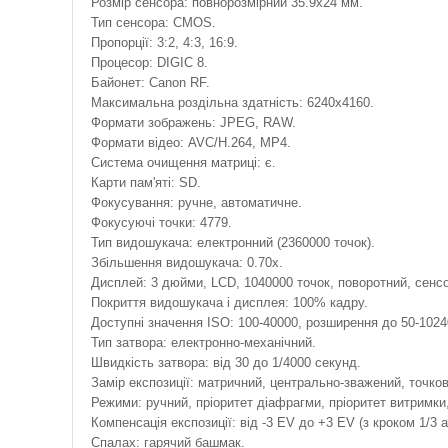
Розмір сенсора: повнорозмірний 35.9x24 мм.
Тип сенсора: CMOS.
Пропорції: 3:2, 4:3, 16:9.
Процесор: DIGIC 8.
Байонет: Canon RF.
Максимальна роздільна здатність: 6240x4160.
Формати зображень: JPEG, RAW.
Формати відео: AVC/H.264, MP4.
Система очищення матриці: є.
Карти пам'яті: SD.
Фокусування: ручне, автоматичне.
Фокусуючі точки: 4779.
Тип видошукача: електронний (2360000 точок).
Збільшення видошукача: 0.70x.
Дисплей: 3 дюйми, LCD, 1040000 точок, поворотний, сенс
Покриття видошукача і дисплея: 100% кадру.
Доступні значення ISO: 100-40000, розширення до 50-1024
Тип затвора: електронно-механічний.
Швидкість затвора: від 30 до 1/4000 секунд.
Замір експозиції: матричний, центрально-зважений, точков
Режими: ручний, пріоритет діафрагми, пріоритет витримк
Компенсація експозиції: від -3 EV до +3 EV (з кроком 1/3 а
Спалах: гарячий башмак.