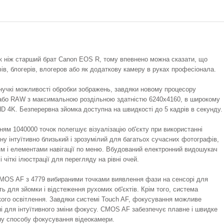
к ніж старший брат Canon EOS R, тому впевнено можна сказати, що
ів, блогерів, влогеров або як додаткову камеру в руках професіонала.
учкі можливості обробки зображень, завдяки новому процесору
 або RAW з максимальною роздільною здатністю 6240x4160, в широкому
HD 4K. Безперервна зйомка доступна на швидкості до 5 кадрів в секунду.
ям 1040000 точок полегшує візуалізацію об'єкту при використанні
ну інтуїтивно близький і зрозумілий для багатьох сучасних фотографів,
ям і елементами навігації по меню. Вбудований електронний видошукач
чіткі ілюстрації для перегляду на рівні очей.
MOS AF з 4779 вибираними точками виявлення фази на сенсорі для
ь для зйомки і відстеження рухомих об'єктів. Крім того, система
ого освітлення. Завдяки системі Touch AF, фокусування можливе
і для інтуїтивного зміни фокусу. CMOS AF забезпечує плавне і швидке
ічну способу фокусування відеокамери.