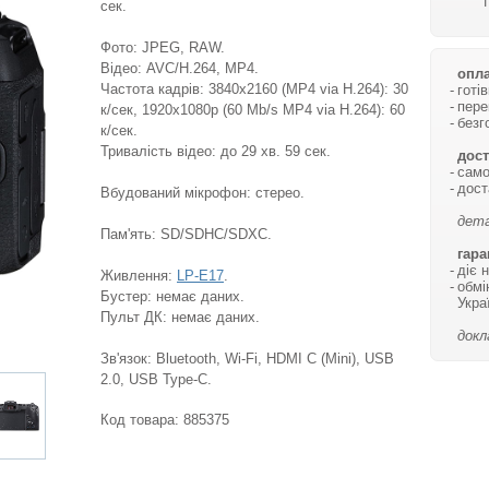
сек.
Фото: JPEG, RAW.
Відео: AVC/H.264, MP4.
опла
Частота кадрів: 3840x2160 (MP4 via H.264): 30
готі
пере
к/сек, 1920x1080p (60 Mb/s MP4 via H.264): 60
безг
к/сек.
Тривалість відео: до 29 хв. 59 сек.
дост
само
дост
Вбудований мікрофон: стерео.
дета
Пам'ять: SD/SDHC/SDXC.
гара
діє 
Живлення:
LP-E17
.
обмі
Бустер: немає даних.
Укра
Пульт ДК: немає даних.
докл
Зв'язок: Bluetooth, Wi-Fi, HDMI C (Mini), USB
2.0, USB Type-C.
Код товара:
885375