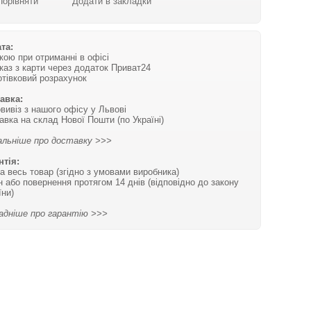
Порівняти
Додати в закладки
та:
вкою при отриманні в офісі
каз з карти через додаток Приват24
отівковий розрахунок
авка:
вивіз з нашого офісу у Львові
авка на склад Нової Пошти (по Україні)
льніше про доставку >>>
нтія:
на весь товар (згідно з умовами виробника)
н або повернення протягом 14 днів (відповідно до закону
їни)
адніше про гарантію >>>