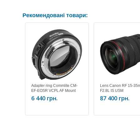
Рекомендовані товари:
Adapter ring Commlite CM-
Lens Canon RF 15-35
EF-EOSR VCPL AF Mount
F2.8L IS USM
Adapter from EF/EF-S Lens to
6 440 грн.
87 400 грн.
EOSR/RF Camera with
Variable CPL