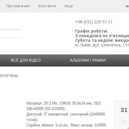
Про магазин
Контакти
Акції
u
+38 (032) 229 57 11
Графік роботи:
З понеділка по п'ятницю:
Субота та неділя: вихідн
м. Львів, вул Шевченка, 15
ВСЕ ДЛЯ ВІДЕО
АЛЬБОМИ І РАМКИ
OS RP Body
Матриця: 26.2 Mп, CMOS 35.9x24 мм, ISO:
100-40000 (50-102400).
31
Дисплей: 3'' поворотний, сенсорний (1040000
точок).
-
Серійна зйомка: 5 к/сек.; Макс.затвор: 1/4000