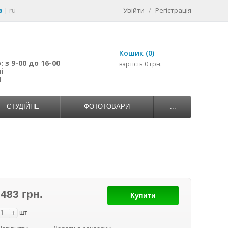
a
|
ru
Увійти
/
Регістрація
Кошик (0)
 з 9-00 до 16-00
вартість 0 грн.
і
4
СТУДІЙНЕ
ФОТОТОВАРИ
...
 483 грн.
Купити
+
шт