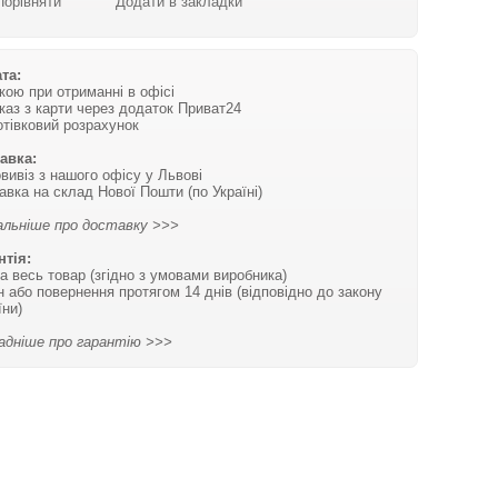
Порівняти
Додати в закладки
та:
вкою при отриманні в офісі
каз з карти через додаток Приват24
отівковий розрахунок
авка:
вивіз з нашого офісу у Львові
авка на склад Нової Пошти (по Україні)
льніше про доставку >>>
нтія:
на весь товар (згідно з умовами виробника)
н або повернення протягом 14 днів (відповідно до закону
їни)
адніше про гарантію >>>