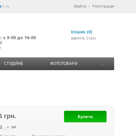
a
|
ru
Увійти
/
Регістрація
Кошик (0)
 з 9-00 до 16-00
вартість 0 грн.
і
4
СТУДІЙНЕ
ФОТОТОВАРИ
...
6 грн.
Купити
+
шт