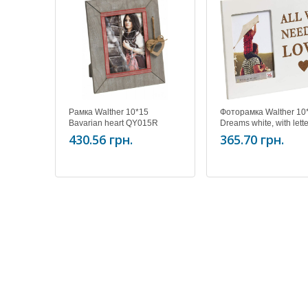
Рамка Walther 10*15
Фоторамка Walther 10
Bavarian heart QY015R
Dreams white, with lett
RL015W
430.56 грн.
365.70 грн.