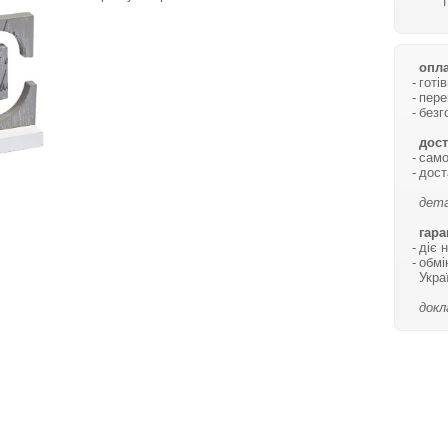
опла
готі
пере
безг
дост
само
дост
дета
гара
діє 
обмі
Укра
докл