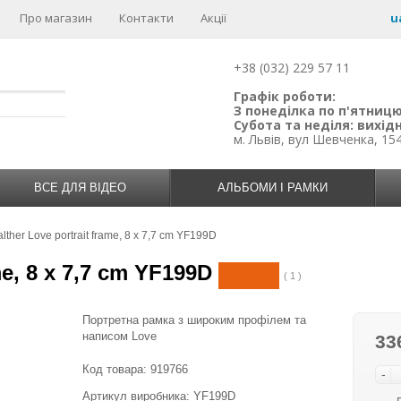
Про магазин
Контакти
Акції
u
+38 (032) 229 57 11
Графік роботи:
З понеділка по п'ятницю:
Субота та неділя: вихідн
м. Львів, вул Шевченка, 15
ВСЕ ДЛЯ ВІДЕО
АЛЬБОМИ І РАМКИ
ther Love portrait frame, 8 x 7,7 cm YF199D
me, 8 x 7,7 cm YF199D
( 1 )
Портретна рамка з широким профілем та
написом Love
33
Код товара:
919766
-
Артикул виробника: YF199D