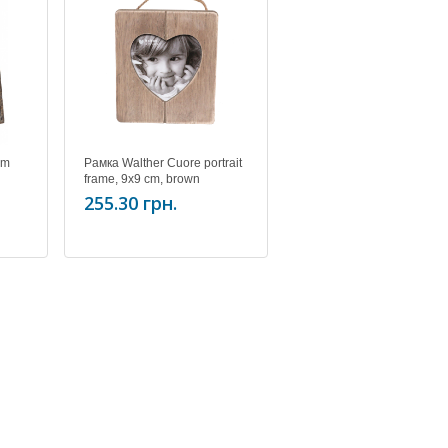
am
Рамка Walther Cuore portrait
frame, 9x9 cm, brown
QO099P
255.30 грн.