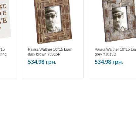
*15
Рамка Walther 10*15 Liam
Рамка Walther 10*15 Li
ering
dark brown YJ015P
grey YJ015D
534.98 грн.
534.98 грн.