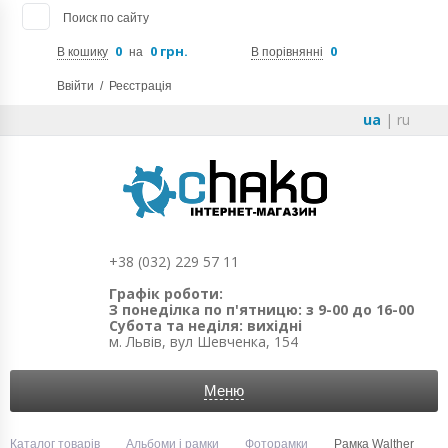
Поиск по сайту
0
0 грн.
0
В кошику
на
В порівнянні
Ввійти
/
Реєстрація
ua
|
ru
+38 (032) 229 57 11
Графік роботи:
З понеділка по п'ятницю: з 9-00 до 16-00
Субота та неділя: вихідні
м. Львів, вул Шевченка, 154
Меню
Каталог товарів
Альбоми і рамки
Фоторамки
Рамка Walther