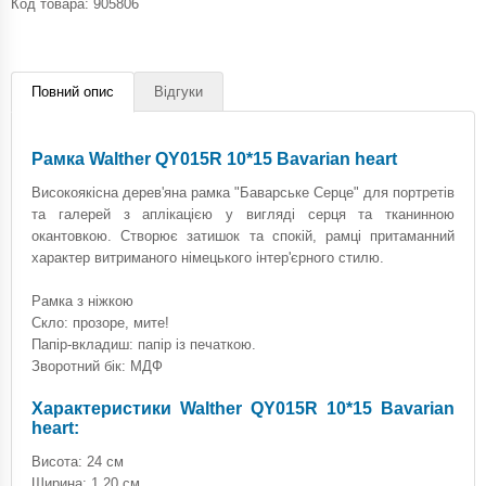
Код товара:
905806
Повний опис
Відгуки
Рамка Walther QY015R 10*15 Bavarian heart
Високоякісна дерев'яна рамка "Баварське Серце" для портретів
та галерей з аплікацією у вигляді серця та тканинною
окантовкою. Створює затишок та спокій, рамці притаманний
характер витриманого німецького інтер'єрного стилю.
Рамка з ніжкою
Скло: прозоре, мите!
Папір-вкладиш: папір із печаткою.
Зворотний бік: МДФ
Характеристики Walther QY015R 10*15 Bavarian
heart:
Висота: 24 см
Ширина: 1,20 см