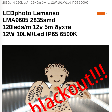
2835smd 120leds/m 12v 5m бухта 12W 10LM/Led IP65 6500K
LEDphoto Lemanso
( 1 )
LMA9605 2835smd
120leds/m 12v 5m бухта
12W 10LM/Led IP65 6500K