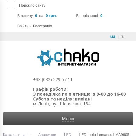
Поиск по сайту
0
0 грн.
0
В кошику
на
В порівнянні
Ввійти
/
Реєстрація
ua
|
ru
+38 (032) 229 57 11
Графік роботи:
З понеділка по п'ятницю: з 9-00 до 16-00
Субота та неділя: вихідні
м. Львів, вул Шевченка, 154
Меню
Каталог товарів
Аксесуари
LED
LEDphoto Lemanso LMA9605