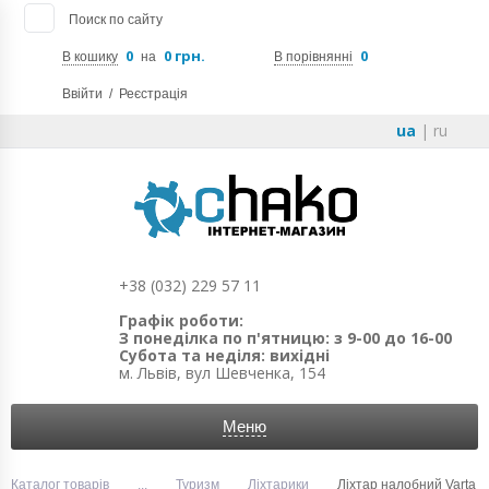
Поиск по сайту
0
0 грн.
0
В кошику
на
В порівнянні
Ввійти
/
Реєстрація
ua
|
ru
+38 (032) 229 57 11
Графік роботи:
З понеділка по п'ятницю: з 9-00 до 16-00
Субота та неділя: вихідні
м. Львів, вул Шевченка, 154
Меню
Каталог товарів
...
Туризм
Ліхтарики
Ліхтар налобний Varta