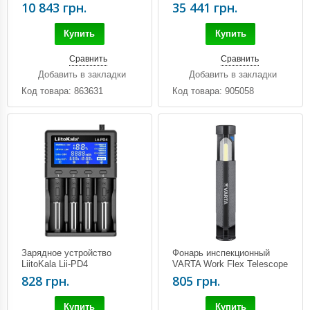
E)
10 843 грн.
35 441 грн.
Купить
Купить
Сравнить
Сравнить
Добавить в закладки
Добавить в закладки
Код товара: 863631
Код товара: 905058
Зарядное устройство
Фонарь инспекционный
LiitoKala Lii-PD4
VARTA Work Flex Telescope
Light
828 грн.
805 грн.
Купить
Купить